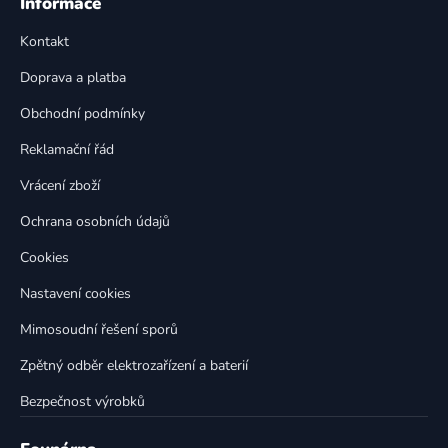
á
Informace
d
p
a
Kontakt
a
c
t
í
Doprava a platba
p
í
Obchodní podmínky
r
v
Reklamační řád
k
Vrácení zboží
y
v
Ochrana osobních údajů
ý
p
Cookies
i
Nastavení cookies
s
u
Mimosoudní řešení sporů
Zpětný odběr elektrozařízení a baterií
Bezpečnost výrobků