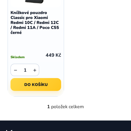
o
r
d
o
Knížkové pouzdro
u
Classic pro Xiaomi
d
Redmi 10C / Redmi 12C
k
u
/ Redmi 11A / Poco C55
t
černé
k
ů
t
ů
449 Kč
Skladem
−
+
DO KOŠÍKU
1
položek celkem
O
v
l
Z
á