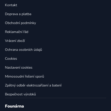
p
a
Kontakt
a
c
t
í
Doprava a platba
p
í
Obchodní podmínky
r
v
Reklamační řád
k
Vrácení zboží
y
v
Ochrana osobních údajů
ý
p
Cookies
i
Nastavení cookies
s
u
Mimosoudní řešení sporů
Zpětný odběr elektrozařízení a baterií
Bezpečnost výrobků
Founárna