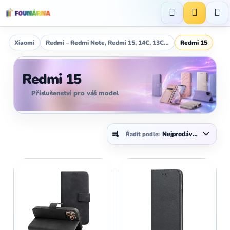
Přejít
na
Hledat
NÁKUP
obsah
KOŠÍK
Xiaomi
Redmi – Redmi Note, Redmi 15, 14C, 13C…
Redmi 15
Redmi 15
Příslušenství pro váš model
Ř
Nejprodávanější
Řadit podle:
a
z
V
e
ý
n
p
í
i
p
s
r
p