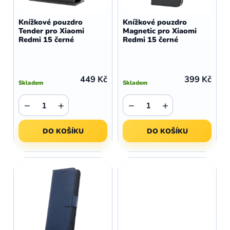
o
r
d
o
Knížkové pouzdro
Knížkové pouzdro
u
Tender pro Xiaomi
Magnetic pro Xiaomi
d
Redmi 15 černé
Redmi 15 černé
k
u
t
k
ů
t
449 Kč
399 Kč
Skladem
Skladem
ů
−
+
−
+
DO KOŠÍKU
DO KOŠÍKU