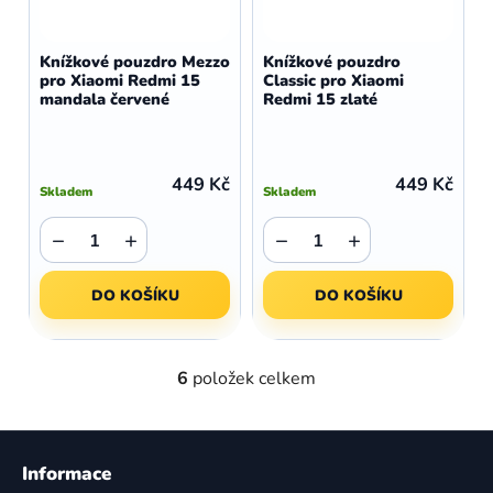
Knížkové pouzdro Mezzo
Knížkové pouzdro
pro Xiaomi Redmi 15
Classic pro Xiaomi
mandala červené
Redmi 15 zlaté
449 Kč
449 Kč
Skladem
Skladem
−
+
−
+
DO KOŠÍKU
DO KOŠÍKU
6
položek celkem
O
v
l
Z
á
á
Informace
d