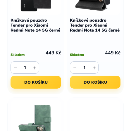
r
p
o
r
d
o
Knížkové pouzdro
Knížkové pouzdro
u
Tender pro Xiaomi
Tender pro Xiaomi
d
Redmi Note 14 5G černé
Redmi Note 14 5G černé
k
u
t
k
ů
t
449 Kč
449 Kč
Skladem
Skladem
ů
−
+
−
+
DO KOŠÍKU
DO KOŠÍKU