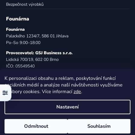
Bezpečnost výrobků
Founárna
Founárna
Palackého 1234/7, 586 01 Jihlava
Po–So 9:00–18:00
Provozovatel: GSJ Business s.r.o.
Lidická 700/19, 602 00 Brno
IČO: 05549540
DIČ: CZ05549540
K personalizaci obsahu a reklam, poskytování funkcí
E-mail:
info@founarna.cz
sociálních médií a analýze naší návštěvnosti využíváme
Telefon:
721 485 258
soubory cookies. Více informací
zde
.
Filtr
© Founárna. Všechna práva vyhrazena.
Nastavení
Vytvořil Shoptet
Odmítnout
Souhlasím
Copyright 2026
Founárna
. Všechna práva vyhrazena.
Upravit nastavení cookies