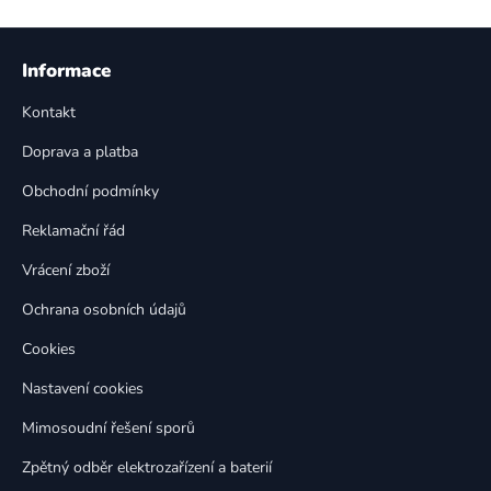
v
l
Z
á
á
Informace
d
p
a
Kontakt
a
c
t
í
Doprava a platba
p
í
Obchodní podmínky
r
v
Reklamační řád
k
Vrácení zboží
y
v
Ochrana osobních údajů
ý
p
Cookies
i
Nastavení cookies
s
u
Mimosoudní řešení sporů
Zpětný odběr elektrozařízení a baterií