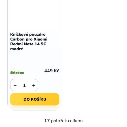
Knížkové pouzdro
Carbon pro Xiaomi
Redmi Note 14 5G
modré
449 Kč
Skladem
−
+
DO KOŠÍKU
17
položek celkem
O