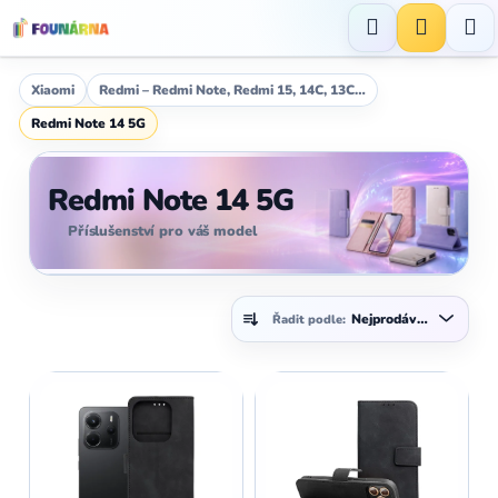
Přejít
na
Hledat
NÁKUP
obsah
KOŠÍK
Xiaomi
Redmi – Redmi Note, Redmi 15, 14C, 13C…
Redmi Note 14 5G
Redmi Note 14 5G
Příslušenství pro váš model
Ř
Nejprodávanější
Řadit podle:
a
z
V
e
ý
n
p
í
i
p
s