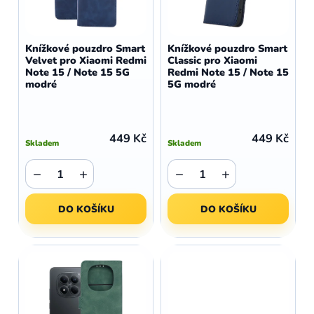
r
p
o
r
d
o
Knížkové pouzdro Smart
Knížkové pouzdro Smart
u
Velvet pro Xiaomi Redmi
Classic pro Xiaomi
d
Note 15 / Note 15 5G
Redmi Note 15 / Note 15
k
u
modré
5G modré
t
k
ů
t
ů
449 Kč
449 Kč
Skladem
Skladem
−
+
−
+
DO KOŠÍKU
DO KOŠÍKU