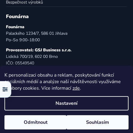
Bezpečnost výrobků
Founárna
Founárna
Palackého 1234/7, 586 01 Jihlava
Po–So 9:00–18:00
Provozovatel: GSJ Business s.r.o.
Lidická 700/19, 602 00 Brno
IČO: 05549540
DIČ: CZ05549540
K personalizaci obsahu a reklam, poskytování funkcí
E-mail:
info@founarna.cz
sociálních médií a analýze naší návštěvnosti využíváme
Telefon:
721 485 258
soubory cookies. Více informací
zde
.
Filtr
© Founárna. Všechna práva vyhrazena.
Nastavení
Vytvořil Shoptet
Odmítnout
Souhlasím
Copyright 2026
Founárna
. Všechna práva vyhrazena.
Upravit nastavení cookies