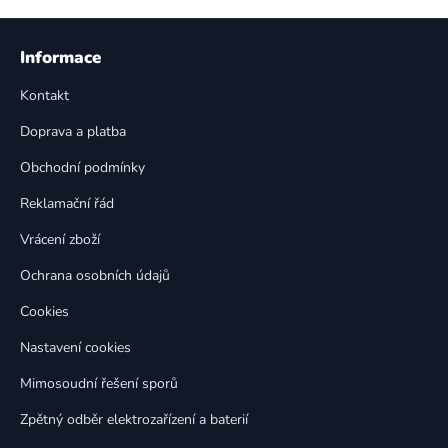
v
l
Z
á
á
Informace
d
p
a
Kontakt
a
c
t
í
Doprava a platba
p
í
Obchodní podmínky
r
v
Reklamační řád
k
Vrácení zboží
y
v
Ochrana osobních údajů
ý
p
Cookies
i
Nastavení cookies
s
u
Mimosoudní řešení sporů
Zpětný odběr elektrozařízení a baterií