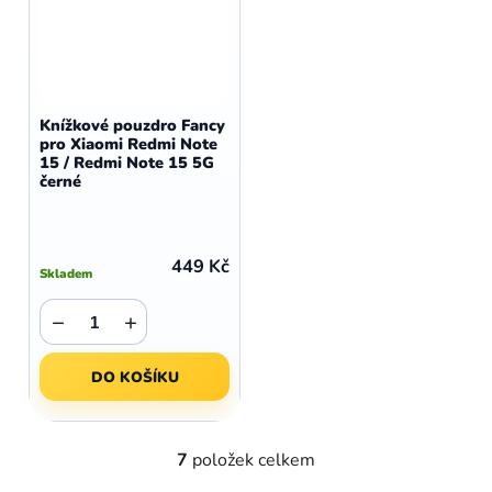
Knížkové pouzdro Fancy
pro Xiaomi Redmi Note
15 / Redmi Note 15 5G
černé
449 Kč
Skladem
−
+
DO KOŠÍKU
7
položek celkem
O