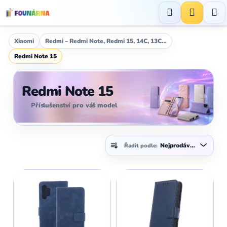
Přejít
na
Hledat
NÁKUP
obsah
KOŠÍK
Xiaomi
Redmi – Redmi Note, Redmi 15, 14C, 13C…
Redmi Note 15
Redmi Note 15
Příslušenství pro váš model
Ř
Nejprodávanější
Řadit podle:
a
z
V
e
ý
n
p
í
i
p
s