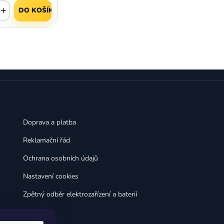
,
,
Huawei Nova 9
Huawei P9
+
DO KOŠÍKU
,
,
Huawei P9 Lite
Huawei Ascend P8 Lite
,
,
Huawei Nova 8i
Huawei P8
,
,
Huawei P8 Lite
Huawei Y6p
,
,
Huawei Y6s
Huawei Y5p
,
,
Huawei Nova 3
Huawei Nova 3i
,
,
Huawei P Smart
Huawei P Smart Pro
Huawei P Smart Z
Doprava a platba
Reklamační řád
Ochrana osobních údajů
Nastavení cookies
Zpětný odběr elektrozařízení a baterií