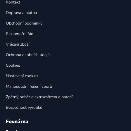
a
Kontakt
a
c
t
í
Doprava a platba
p
í
Obchodní podmínky
r
v
Reklamační řád
k
Vrácení zboží
y
v
Ochrana osobních údajů
ý
p
Cookies
i
Nastavení cookies
s
u
Mimosoudní řešení sporů
Zpětný odběr elektrozařízení a baterií
Bezpečnost výrobků
Founárna