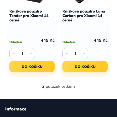
o
r
d
o
Knížkové pouzdro
Knížkové pouzdro Luna
u
Tender pro Xiaomi 14
Carbon pro Xiaomi 14
d
černé
černé
k
u
t
k
ů
t
449 Kč
449 Kč
Skladem
Skladem
ů
−
+
−
+
DO KOŠÍKU
DO KOŠÍKU
2
položek celkem
O
v
l
Z
á
á
Informace
d
p