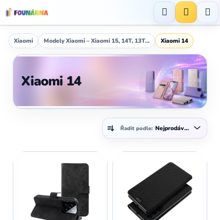
Přejít
na
Hledat
NÁKUP
obsah
KOŠÍK
Xiaomi
Modely Xiaomi – Xiaomi 15, 14T, 13T…
Xiaomi 14
Xiaomi 14
Ř
Nejprodávanější
Řadit podle:
a
z
V
e
ý
n
p
í
i
p
s
r
p