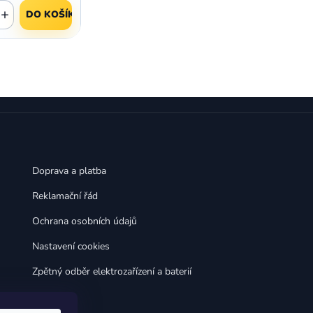
,
,
Huawei Nova 9
Huawei P9
+
DO KOŠÍKU
,
,
Huawei P9 Lite
Huawei Ascend P8 Lite
,
,
Huawei Nova 8i
Huawei P8
,
,
Huawei P8 Lite
Huawei Y6p
,
,
Huawei Y6s
Huawei Y5p
,
,
Huawei Nova 3
Huawei Nova 3i
,
,
Huawei P Smart
Huawei P Smart Pro
Huawei P Smart Z
Doprava a platba
Reklamační řád
Ochrana osobních údajů
Nastavení cookies
Zpětný odběr elektrozařízení a baterií