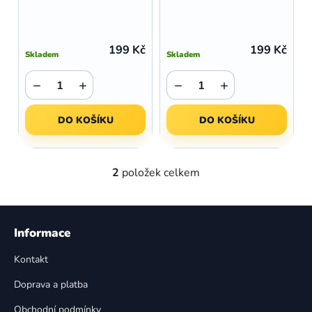
t
k
ů
t
ů
199 Kč
199 Kč
Skladem
Skladem
−
+
−
+
DO KOŠÍKU
DO KOŠÍKU
2
položek celkem
O
v
l
Z
á
á
Informace
d
p
a
Kontakt
a
c
t
í
Doprava a platba
p
í
Obchodní podmínky