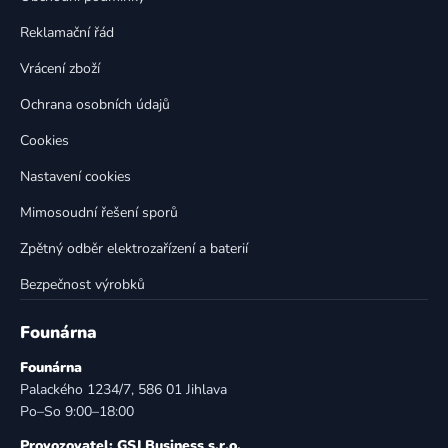
r
v
Reklamační řád
k
Vrácení zboží
y
v
Ochrana osobních údajů
ý
p
Cookies
i
Nastavení cookies
s
u
Mimosoudní řešení sporů
Zpětný odběr elektrozařízení a baterií
Bezpečnost výrobků
Founárna
Founárna
Palackého 1234/7, 586 01 Jihlava
Po–So 9:00–18:00
Provozovatel: GSJ Business s.r.o.