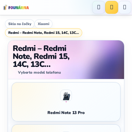
Přejít
na
Hledat
NÁKUP
obsah
KOŠÍK
Skla na čočky
Xiaomi
Redmi – Redmi Note, Redmi 15, 14C, 13C…
Redmi – Redmi
Note, Redmi 15,
14C, 13C…
Vyberte model telefonu
Redmi Note 13 Pro