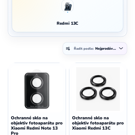
Redmi 13C
Ř
Nejprodávanější
Řadit podle:
a
z
V
e
ý
n
p
í
i
p
s
r
p
o
r
d
o
Ochranné sklo na
Ochranné sklo na
u
objektiv fotoaparátu pro
objektiv fotoaparátu pro
d
Xiaomi Redmi Note 13
Xiaomi Redmi 13C
k
u
Pro