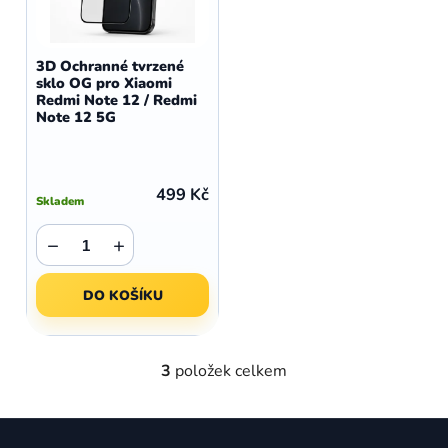
3D Ochranné tvrzené
sklo OG pro Xiaomi
Redmi Note 12 / Redmi
Note 12 5G
499 Kč
Skladem
−
+
DO KOŠÍKU
3
položek celkem
O
v
l
Z
á