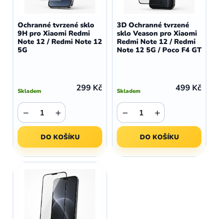
o
r
d
o
Ochranné tvrzené sklo
3D Ochranné tvrzené
u
9H pro Xiaomi Redmi
sklo Veason pro Xiaomi
d
Note 12 / Redmi Note 12
Redmi Note 12 / Redmi
k
u
5G
Note 12 5G / Poco F4 GT
t
k
ů
t
ů
299 Kč
499 Kč
Skladem
Skladem
−
+
−
+
DO KOŠÍKU
DO KOŠÍKU