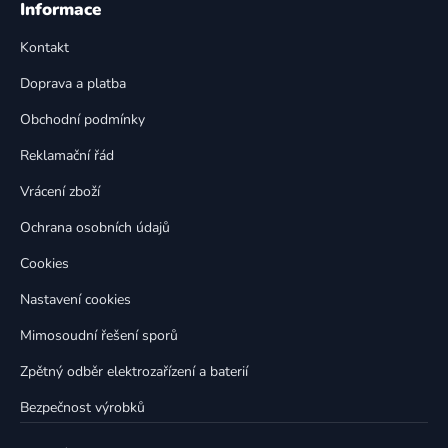
á
Informace
d
p
a
Kontakt
a
c
t
í
Doprava a platba
p
í
Obchodní podmínky
r
v
Reklamační řád
k
Vrácení zboží
y
v
Ochrana osobních údajů
ý
p
Cookies
i
Nastavení cookies
s
u
Mimosoudní řešení sporů
Zpětný odběr elektrozařízení a baterií
Bezpečnost výrobků