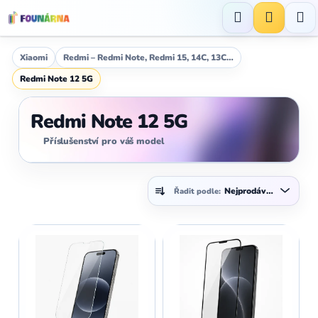
Přejít
na
Hledat
NÁKUP
obsah
KOŠÍK
Xiaomi
Redmi – Redmi Note, Redmi 15, 14C, 13C…
Redmi Note 12 5G
Redmi Note 12 5G
Příslušenství pro váš model
Ř
Nejprodávanější
Řadit podle:
a
z
V
e
ý
n
p
í
i
p
s
r
p