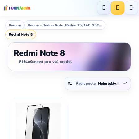
Přejít
na
Hledat
NÁKUP
obsah
KOŠÍK
Xiaomi
Redmi – Redmi Note, Redmi 15, 14C, 13C…
Redmi Note 8
Redmi Note 8
Příslušenství pro váš model
Ř
Nejprodávanější
Řadit podle:
a
z
V
e
ý
n
p
í
i
p
s
r
p