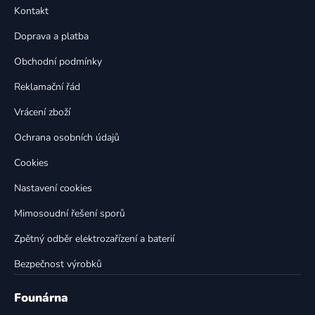
p
a
Kontakt
a
c
t
í
Doprava a platba
p
í
Obchodní podmínky
r
v
Reklamační řád
k
Vrácení zboží
y
v
Ochrana osobních údajů
ý
p
Cookies
i
Nastavení cookies
s
u
Mimosoudní řešení sporů
Zpětný odběr elektrozařízení a baterií
Bezpečnost výrobků
Founárna