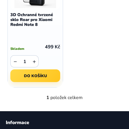
o
r
d
o
3D Ochranné tvrzené
u
sklo Roar pro Xiaomi
d
Redmi Note 8
k
u
t
k
ů
t
499 Kč
Skladem
ů
−
+
DO KOŠÍKU
1
položek celkem
O
v
l
Z
á
á
Informace
d