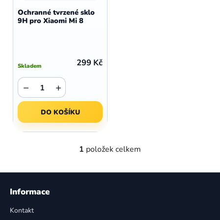
d
o
Ochranné tvrzené sklo
u
9H pro Xiaomi Mi 8
d
k
u
t
k
ů
t
299 Kč
Skladem
ů
−
+
DO KOŠÍKU
1
položek celkem
O
v
l
Z
á
á
Informace
d
p
a
Kontakt
a
c