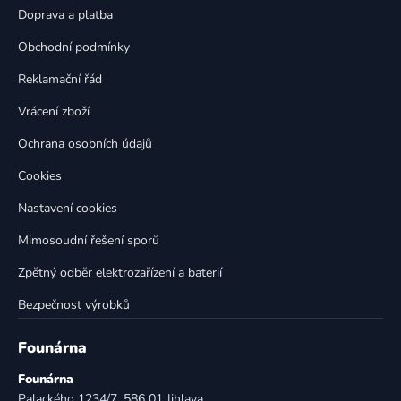
t
í
Doprava a platba
p
í
Obchodní podmínky
r
v
Reklamační řád
k
Vrácení zboží
y
v
Ochrana osobních údajů
ý
p
Cookies
i
Nastavení cookies
s
u
Mimosoudní řešení sporů
Zpětný odběr elektrozařízení a baterií
Bezpečnost výrobků
Founárna
Founárna
Palackého 1234/7, 586 01 Jihlava