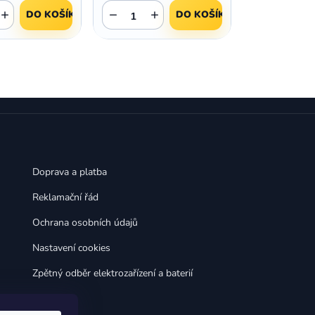
,
,
Huawei Nova 9
Huawei P9
+
−
+
DO KOŠÍKU
DO KOŠÍKU
,
,
Huawei P9 Lite
Huawei Ascend P8 Lite
,
,
Huawei Nova 8i
Huawei P8
,
,
Huawei P8 Lite
Huawei Y6p
,
,
Huawei Y6s
Huawei Y5p
,
,
Huawei Nova 3
Huawei Nova 3i
,
,
Huawei P Smart
Huawei P Smart Pro
Huawei P Smart Z
Doprava a platba
Reklamační řád
Ochrana osobních údajů
Nastavení cookies
Zpětný odběr elektrozařízení a baterií