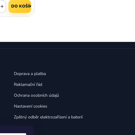
,
,
Huawei Nova 9
Huawei P9
+
DO KOŠÍKU
,
,
Huawei P9 Lite
Huawei Ascend P8 Lite
,
,
Huawei Nova 8i
Huawei P8
,
,
Huawei P8 Lite
Huawei Y6p
,
,
Huawei Y6s
Huawei Y5p
,
,
Huawei Nova 3
Huawei Nova 3i
,
,
Huawei P Smart
Huawei P Smart Pro
Huawei P Smart Z
Doprava a platba
Reklamační řád
Ochrana osobních údajů
Nastavení cookies
Zpětný odběr elektrozařízení a baterií