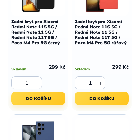
r
p
o
r
d
o
Zadní kryt pro Xiaomi
Zadní kryt pro Xiaomi
u
Redmi Note 11S 5G /
Redmi Note 11S 5G /
d
Redmi Note 11 5G /
Redmi Note 11 5G /
k
u
Redmi Note 11T 5G /
Redmi Note 11T 5G /
t
Poco M4 Pro 5G černý
Poco M4 Pro 5G růžový
k
ů
t
ů
299 Kč
299 Kč
Skladem
Skladem
−
+
−
+
DO KOŠÍKU
DO KOŠÍKU