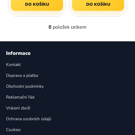
DO KOŠÍKU
DO KOŠÍKU
8
položek celkem
O
v
l
Z
á
á
Informace
d
p
a
Kontakt
a
c
t
í
Doprava a platba
p
í
Obchodní podmínky
r
v
Reklamační řád
k
Vrácení zboží
y
v
Ochrana osobních údajů
ý
p
Cookies