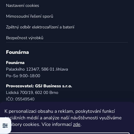
i
Nastavení cookies
s
u
Mimosoudní řešení sporů
Zpětný odběr elektrozařízení a baterií
Bezpečnost výrobků
Founárna
Founárna
Palackého 1234/7, 586 01 Jihlava
Po–So 9:00–18:00
Provozovatel: GSJ Business s.r.o.
Lidická 700/19, 602 00 Brno
IČO: 05549540
DIČ: CZ05549540
K personalizaci obsahu a reklam, poskytování funkcí
E-mail:
info@founarna.cz
sociálních médií a analýze naší návštěvnosti využíváme
Telefon:
721 485 258
soubory cookies. Více informací
zde
.
Filtr
© Founárna. Všechna práva vyhrazena.