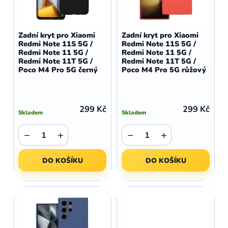
r
p
o
r
d
o
Zadní kryt pro Xiaomi
Zadní kryt pro Xiaomi
u
Redmi Note 11S 5G /
Redmi Note 11S 5G /
d
Redmi Note 11 5G /
Redmi Note 11 5G /
k
u
Redmi Note 11T 5G /
Redmi Note 11T 5G /
t
Poco M4 Pro 5G černý
Poco M4 Pro 5G růžový
k
ů
t
ů
299 Kč
299 Kč
Skladem
Skladem
−
+
−
+
DO KOŠÍKU
DO KOŠÍKU