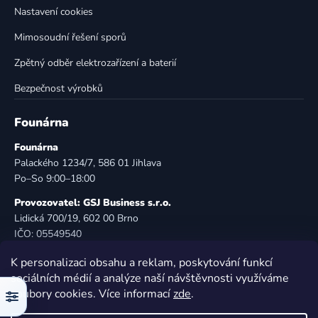
i
Nastavení cookies
s
u
Mimosoudní řešení sporů
Zpětný odběr elektrozařízení a baterií
Bezpečnost výrobků
Founárna
Founárna
Palackého 1234/7, 586 01 Jihlava
Po–So 9:00–18:00
Provozovatel: GSJ Business s.r.o.
Lidická 700/19, 602 00 Brno
IČO: 05549540
DIČ: CZ05549540
K personalizaci obsahu a reklam, poskytování funkcí
E-mail:
info@founarna.cz
sociálních médií a analýze naší návštěvnosti využíváme
Telefon:
721 485 258
soubory cookies. Více informací
zde
.
Filtr
© Founárna. Všechna práva vyhrazena.