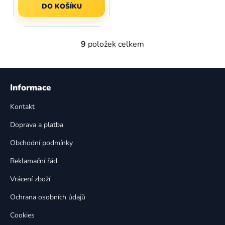
DO KOŠÍKU
9
položek celkem
O
v
l
Z
á
á
Informace
d
p
a
Kontakt
a
c
t
í
Doprava a platba
p
í
Obchodní podmínky
r
v
Reklamační řád
k
Vrácení zboží
y
v
Ochrana osobních údajů
ý
p
Cookies