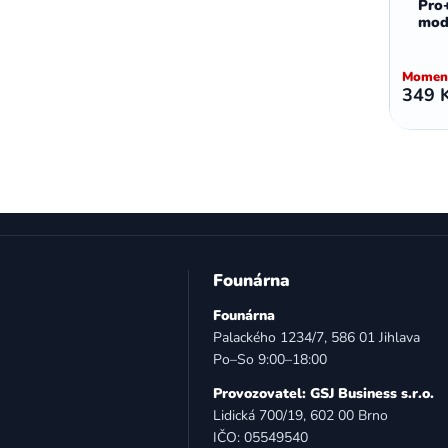
Pro
,
,
Motorola E5 Plus
Motorola G05
mod
Motorola G04
Moment
349 
Z
á
Founárna
p
Founárna
a
Palackého 1234/7, 586 01 Jihlava
t
Po–So 9:00–18:00
í
Provozovatel: GSJ Business s.r.o.
Lidická 700/19, 602 00 Brno
IČO: 05549540