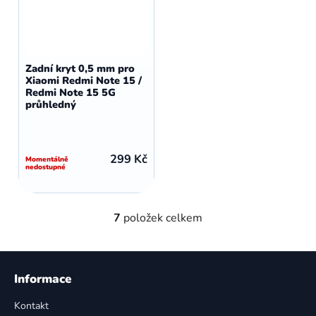
Zadní kryt 0,5 mm pro
Xiaomi Redmi Note 15 /
Redmi Note 15 5G
průhledný
299 Kč
Momentálně
nedostupné
7
položek celkem
O
v
l
Z
á
á
Informace
d
p
a
Kontakt
a