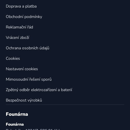
c
t
í
Doprava a platba
p
í
Obchodní podmínky
r
v
Reklamační řád
k
Vrácení zboží
y
v
Ochrana osobních údajů
ý
p
Cookies
i
Nastavení cookies
s
u
Mimosoudní řešení sporů
Zpětný odběr elektrozařízení a baterií
Bezpečnost výrobků
Founárna
Founárna