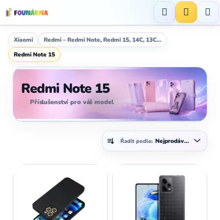
Přejít
na
Hledat
NÁKUP
obsah
KOŠÍK
Xiaomi
Redmi – Redmi Note, Redmi 15, 14C, 13C…
Redmi Note 15
Redmi Note 15
Příslušenství pro váš model
Ř
Nejprodávanější
Řadit podle:
a
z
V
e
ý
n
p
í
i
p
s