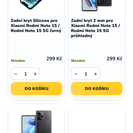
r
p
o
r
d
o
Zadní kryt Silicone pro
Zadní kryt 2 mm pro
u
Xiaomi Redmi Note 15 /
Xiaomi Redmi Note 15 /
d
Redmi Note 15 5G černý
Redmi Note 15 5G
k
u
průhledný
t
k
ů
t
ů
299 Kč
299 Kč
Skladem
Skladem
−
+
−
+
DO KOŠÍKU
DO KOŠÍKU