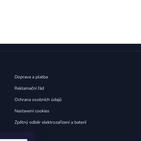
,
,
Huawei Nova 9
Huawei P9
,
,
Huawei P9 Lite
Huawei Ascend P8 Lite
,
,
Huawei Nova 8i
Huawei P8
,
,
Huawei P8 Lite
Huawei Y6p
,
,
Huawei Y6s
Huawei Y5p
,
,
Huawei Nova 3
Huawei Nova 3i
,
,
Huawei P Smart
Huawei P Smart Pro
Huawei P Smart Z
Doprava a platba
Reklamační řád
Ochrana osobních údajů
Nastavení cookies
Zpětný odběr elektrozařízení a baterií