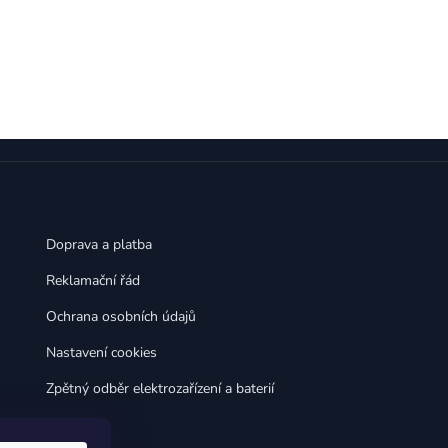
,
,
Huawei Nova 9
Huawei P9
,
,
Huawei P9 Lite
Huawei Ascend P8 Lite
,
,
Huawei Nova 8i
Huawei P8
,
,
Huawei P8 Lite
Huawei Y6p
,
,
Huawei Y6s
Huawei Y5p
,
,
Huawei Nova 3
Huawei Nova 3i
,
,
Huawei P Smart
Huawei P Smart Pro
Huawei P Smart Z
Doprava a platba
Reklamační řád
Ochrana osobních údajů
Nastavení cookies
Zpětný odběr elektrozařízení a baterií